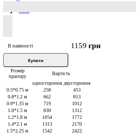
1159
грн
В наявності
Купити
Розмір
Вартість
прапору
одностороння
двустороння
0.5*0.75 м
258
453
0.8*1.2 м
662
813
0.9*1.35 м
719
1012
1.0*1.5 м
830
1312
1.2*1.8 м
1054
1772
1.4*2.1 м
1313
2170
1.5*2.25 м
1542
2422