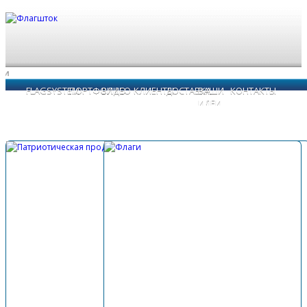
FLAGSYSTEM
ПОРТФОЛИО
ВИДЕО
КЛИЕНТЫ
ДОСТАВКА
ВАШИ
КОНТАКТЫ
ИДЕИ
Патриотическая продукция
Флагштоки уличные
Флаги
Написать нам
ОБРАТНЫЙ ЗВОНОК