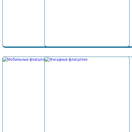
Подробнее...
Подробнее…
Мобильные флагштоки
Кабинетные флагштоки
Фасадные флагштоки