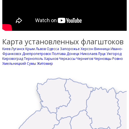
Карта установленных флагштоков
Киев
Луганск
Крым
Львов
Одесса
Запорожье
Херсон
Винница
Ивано-
Франковск
Днепропетровск
Полтава
Донецк
Николаев
Луцк
Ужгород
Кировоград
Тернополь
Харьков
Черкассы
Чернигов
Черновцы
Ровно
Хмельницкий
Сумы
Житомир