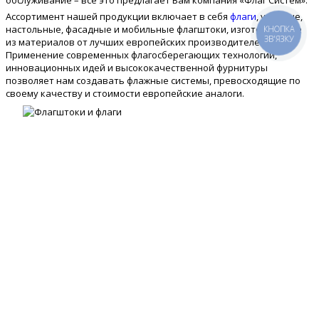
обслуживание – все это предлагает Вам компания «Флаг Систем».
Ассортимент нашей продукции включает в себя
флаги
, уличные,
настольные, фасадные и мобильные флагштоки, изготовленные
КНОПКА
ЗВ'ЯЗКУ
из материалов от лучших европейских производителей.
Применение современных флагосберегающих технологий,
инновационных идей и высококачественной фурнитуры
позволяет нам создавать флажные системы, превосходящие по
своему качеству и стоимости европейские аналоги.
Наше предприятие имеет многолетний опыт по производству