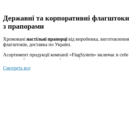
Державні та корпоративні флагштоки
з прапорами
Хромовані
настільні прапорці
від виробника, виготовлення
флагштоків, доставка по Україні.
Асортимент продукції компанії «FlagSystem» включає в себе
модельний ряд настільних флагштоків, виготовлених з
хромованої сталі. Одно- , двох - , і трьох- ріжкові флагштоки
Смотреть все
прикрасять будь-який кабінет або офіс, підкресливши при
цьому презентабельність і імідж компанії.
Прапорці виготовляються зі спеціальної тканини з
повнокольоровим друком, яка яскраво представить логотип
Вашої фірми.
Флагшток
зроблений з шліфованої сталі з
подальшим хромуванням за спеціальною технологією. На
зворотну сторону підставки флагштока наклеєна оксамитова
підкладка, для запобігання пошкодження поверхні столу.
Прапори настільні
наповнять Ваш кабінет атмосферою
солідності. Настільний флагшток на Вашому столі не
залишиться непоміченим Вашими клієнтами та партнерами.