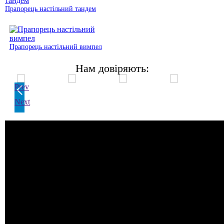
Прапорець настільний тандем
Прапорець настільний вимпел
Нам довіряють:
Prev
Next