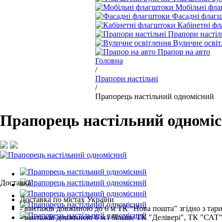
Мобільні фл
Фасадні флаг
Кабінетні ф
Прапори настіл
Вуличне освіт
Прапор на авто
Головна
/
Прапори настільні
/
Прапорець настільний одномісний
Прапорець настільний одномі
Доставка
Доставка по містах України
- вантажів довжиною до 6 м ТК "Нова пошта" згідно з тар
- вантажів довжиною 6 м і більше ТК "Делівері", ТК "САТ"