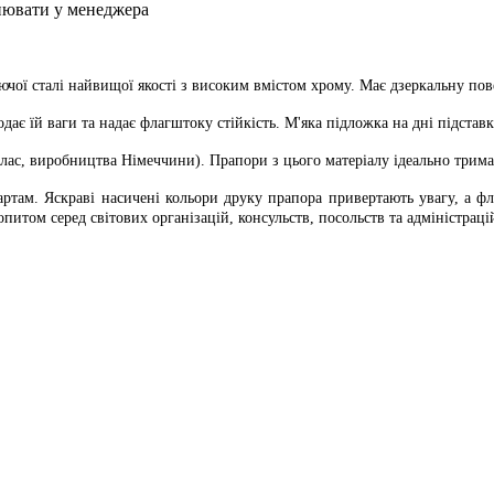
чнювати у менеджера
ючої сталі найвищої якості з високим вмістом хрому. Має дзеркальну по
одає їй ваги та надає флагштоку стійкість. М'яка підложка на дні підст
лас, виробництва Німеччини). Прапори з цього матеріалу ідеально трим
ртам. Яскраві насичені кольори друку прапора привертають увагу, а фла
опитом серед світових організацій, консульств, посольств та адміністраці