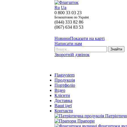
Ru
Ua
0 800 33 03 23
Безкоштовно по Україні
(044) 333 82 86
(067) 634 83 53
Новини
Показати на карті
Написати нам
Зворотній дзвінок
Flagsystem
Продукція
Портфоліо
Відео
Клієнти
Доставка
Ваші ідеї
Контакти
Патріотичн
Прапори
Флагштоки ву