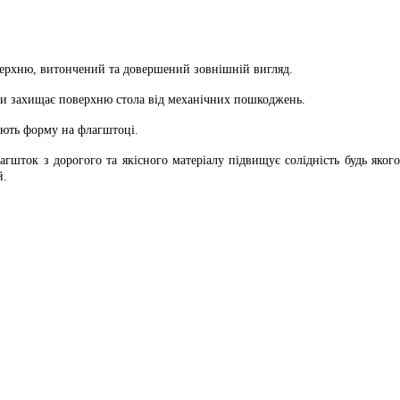
верхню, витончений та довершений зовнішній вигляд.
авки захищає поверхню стола від механічних пошкоджень.
ають форму на флагштоці.
гшток з дорогого та якісного матеріалу підвищує солідність будь якого
й.