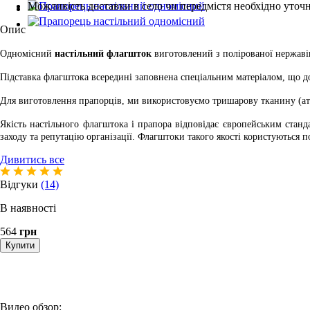
Можливість доставки в село чи передмістя необхідно уто
Опис
Одномісний
настільний флагшток
виготовлений з полірованої нержаві
Підставка флагштока всередині заповнена спеціальним ма
теріалом, що д
Для виготовлення прапорців, ми використовуємо тришарову тканину (ат
Якість настільного флагштока і прапора відповідає європейським станда
заходу та репутацію організації. Флагштоки такого якості користуються п
Дивитись все
Відгуки
(14)
В наявності
564
грн
Купити
Видео обзор: