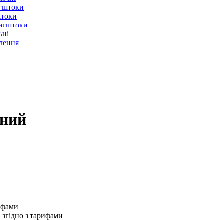
агштоки
штоки
лагштоки
ьні
лення
сний
ифами
 згідно з тарифами