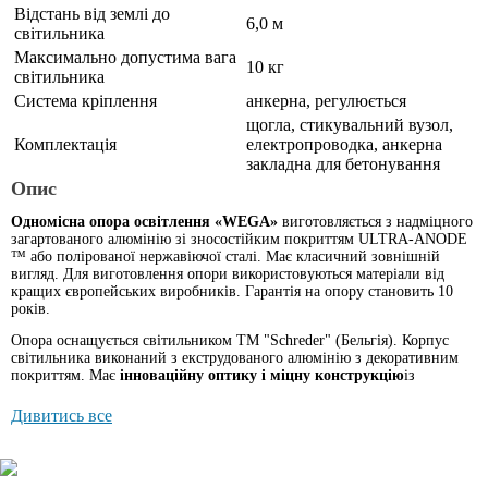
Відстань від землі до
6,0 м
світильника
Максимально допустима вага
10 кг
світильника
Система кріплення
анкерна, регулюється
щогла, стикувальний вузол,
Комплектація
електропроводка, анкерна
закладна для бетонування
Опис
Одномісна опора освітлення «WEGA»
виготовляється з надміцного
загартованого алюмінію зі зносостійким покриттям ULTRA-ANODE
™ або полірованої нержавіючої сталі. Має класичний зовнішній
вигляд. Для виготовлення опори використовуються матеріали від
кращих європейських виробників. Гарантія на опору становить 10
років.
Опора оснащується світильником ТМ "Schreder" (Бельгія). Корпус
світильника виконаний з екструдованого алюмінію з декоративним
покриттям. Має
інноваційну оптику і міцну конструкцію
із
загартованим склом. Ступінь захисту IP 66. Світильник може бути
оснащений натрієвим, металогалогеновим або LED-світловим
Дивитись все
елементом. Опора може бути оснащена будь-яким світильником
вагою до 10 кг, з діаметром кріплення 48 мм.
Стикувальний вузол виготовлений з гальванізованої сталі з