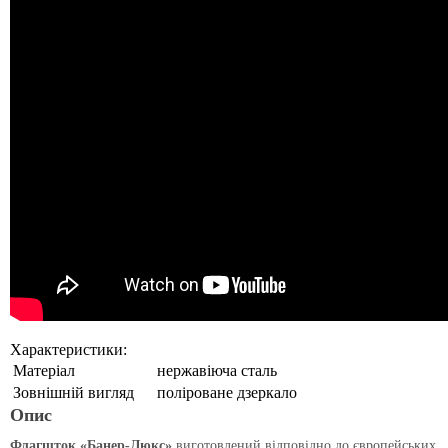
Характеристики:
Матеріал
нержавіюча сталь
Зовнішній вигляд
поліроване дзеркало
Опис
Флагшток
«
Банер-Люкс
»
виготовлений відповід
но до європейських