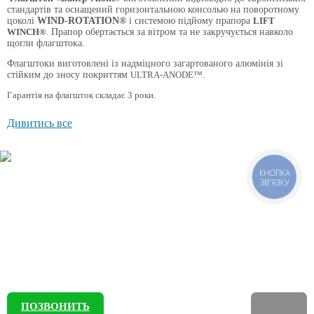
стандартів та оснащений горизонтальною консолью на поворотному
цоколі
WIND-ROTATION®
і системою підйому прапора
LIFT
WINCH®
.
Прапор обертається за вітром та не закручується навколо
щогли флагштока.
Флагштоки виготовлені із надміцного загартованого алюмінія зі
стійким до зносу покриттям
ULTRA-ANODE™
.
Гарантія на флагшток складає 3 роки.
В конструкції флагштока використовується поворотний цоколь на
Дивитись все
закритих підшипниках, що забезпечує безвідмовну роботу вузла
протягом багатьох років. Декоративе навершя з покриттям (колір –
золото/срібло). Горизонтальна консоль закріплена на шнурі, який
проходить через цоколь всередину щогли, що дозволяє легко
опускати та підіймати прапор. Спеціальний важок натягує прапор, а
КНОПКА
ЗВ'ЯЗКУ
покриття на ньому захищає щоглу флагштока від ударів та
пошкрябин.
Підйом прапора здійснюється за допомогою лебідки зі знімною
ручкою.
Флагшток комплектується спеціальною закладною, яка забезпечує
простоту та зручність монтажних робіт, дає
можливість встановити флагшток без використання спеціальної
техніки та наявності певного досвіду у робітників.
ПОЗВОНИТЬ