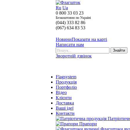
Ru
Ua
0 800 33 03 23
Безкоштовно по Україні
(044) 333 82 86
(067) 634 83 53
Новини
Показати на карті
Написати нам
Зворотній дзвінок
Flagsystem
Продукція
Портфоліо
Відео
Клієнти
Доставка
Ваші ідеї
Контакти
Патріотичн
Прапори
Флагштоки ву