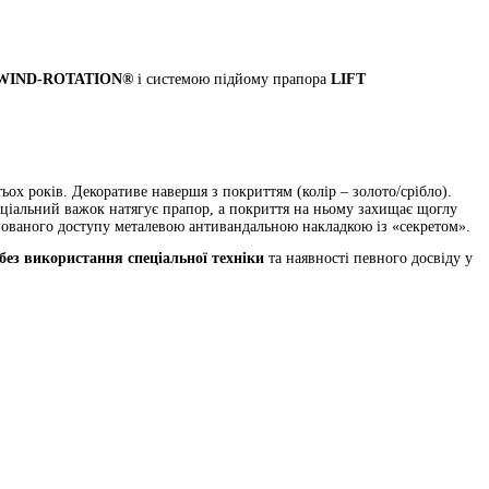
WIND-ROTATION®
і системою підйому прапора
LIFT
ох років. Декоративе навершя з покриттям (колір – золото/срібло).
еціальний важок натягує прапор, а покриття на ньому захищає щоглу
нованого доступу металевою антивандальною накладкою із «секретом».
ез використання спеціальної техніки
та наявності певного досвіду у