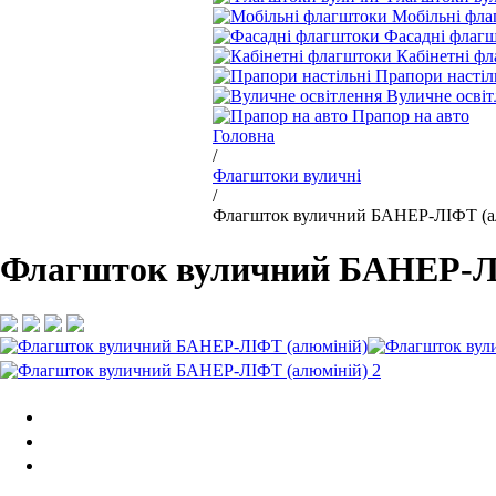
Мобільні фл
Фасадні флаг
Кабінетні ф
Прапори настіл
Вуличне освіт
Прапор на авто
Головна
/
Флагштоки вуличні
/
Флагшток вуличний БАНЕР-ЛІФТ (а
Флагшток вуличний БАНЕР-Л