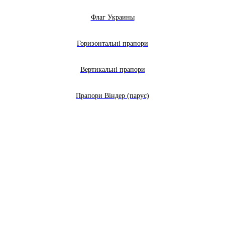
Флаг Украины
Горизонтальні прапори
Вертикальні прапори
Прапори Віндер (парус)