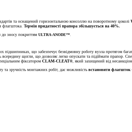
андартів та оснащений горизонтальною консоллю на поворотному цоколі
ли флагштока.
Термін придатності прапора збільшується на 40%.
м до зносу покриттям
ULTRA-ANODE™
.
х підшипниках, що забезпечує безвідмовну роботу вузла протягом багать
ь всередину щогли, що дозволяє легко опускати та підіймати прапор. Сп
спеціальним фіксатором
CLAM-CLEAT®
, який захищений від несанкціо
ту та зручність монтажних робіт, дає можливість
встановити флагшток б