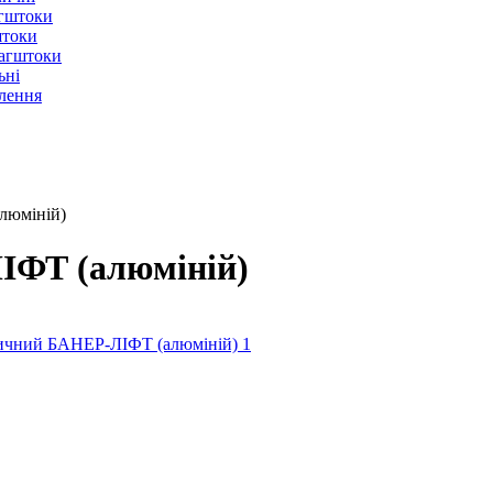
агштоки
штоки
лагштоки
ьні
лення
люміній)
ІФТ (алюміній)