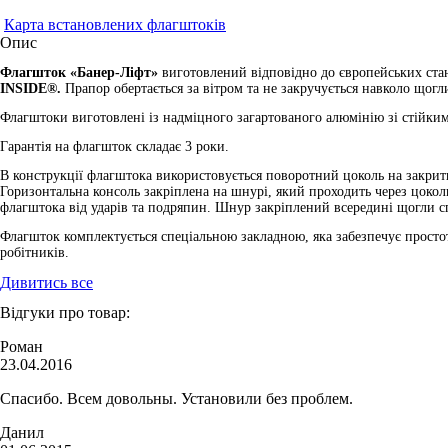
Карта встановлених флагштоків
Опис
Флагшток
«
Банер-Ліфт
»
виготовлений відповідно до європейських ст
INSIDE®.
Прапор обертається за вітром та не закручується навколо щог
Флагштоки виготовлені із надміцного загартованого алюмінію зі стійки
Гарантія на флагшток складає 3 роки.
В конструкції флагштока використовується поворотний цоколь на закрити
Горизонтальна консоль закріплена на шнурі, який проходить через цокол
флагштока від ударів та подряпин. Шнур закріплений всередині щогли 
Флагшток комплектується спеціальною закладною, яка забезпечує просто
робітників.
Дивитись все
Відгуки про товар:
Роман
23.04.2016
Спасибо. Всем довольны. Установили без проблем.
Данил