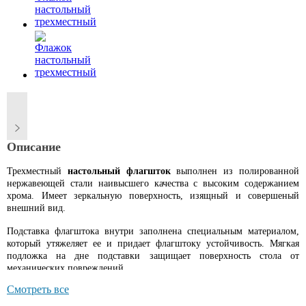
Описание
Трехместный
настольный флагшток
выполнен из полированной
нержавеющей стали наивысшего качества с высоким содержанием
хрома. Имеет зеркальную поверхность, изящный и совершеный
внешний вид.
Подставка флагштока внутри заполнена спец
иальным материалом,
который утяжеляет ее и придает флагштоку устойчивость. Мягкая
подложка на дне подставки защищает поверхность стола от
механических повреждений.
Смотреть все
Для производства флажков мы используем трехслойную ткань (атлас,
производства Германии). Флаги из этого материала идеально держат