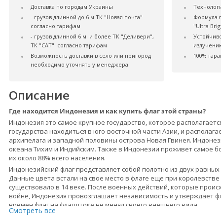
Доставка по городам Украины
Технологи
- грузов длинной до 6 м ТК "Новая почта"
Формула 
согласно тарифам
"Ultra Brig
- грузов длинной 6 м и более ТК "Деливери",
Устойчив
ТК "САТ" согласно тарифам
излучению
Возможность доставки в село или пригород
100% гара
необходимо уточнять у менеджера
Описание
Где находится Индонезия и как купить флаг этой страны?
Индонезия это самое крупное государство, которое располагаетс
государства находиться в юго-восточной части Азии, и располага
архипелага и западной половины острова Новая Гвинея. Индоне
океана Тихим и Индийским. Также в Индонезии проживет самое б
их около 88% всего населения.
Индонезийский флаг представляет собой полотно из двух равных 
Данные цвета встали на свое место в флаге еще при королевств
существовало в 14 веке. После военных действий, которые прои
войне, Индонезия провозглашает независимость и утверждает фла
времен флаг на флагштоке не менял своего внешнего вида.
Смотреть все
Внешний вид флага Индонезии