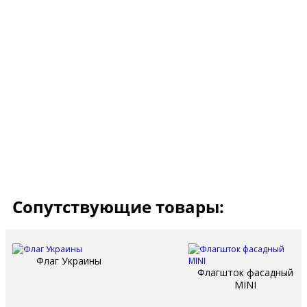
Флаг Индонезии по внешнему виду, напоминает флаг Монако, пото
так как флаг Монако был утвержден позднее чем Индонезии, то п
Индонезии также есть гюйс, который используют военно-морские 
морских судах, он состоит из поочередности красных и белых по
боевыми змеями, которые должны приносить удачу. Данный гюйс
Маджапахит. Так как королевство Маджапахит являлось морским 
похожими флагами на суше и на море.
Оба цвета на флаге Индонезии имеют свое определённое значени
красный становиться цветом крови, белый цвет на прямоугольно
внутренний мир населения данной территории. Такое обозначение
так как жители Индонезии с давних времен считали, что тело и 
жители Индонезии показали это на своем флаге страны.
Сопутствующие товары:
Флаг Украины
Флагшток фасадный
MINI