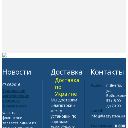
Новости
Доставка
Контакты
Доставка
07.06.2016
Адрес:
г. Днепр,
по
ул.
Технологии
Украине
Войцехович
изготовления
Мы доставим
53 с 8:00
уличных
флагштоки к
до 20:00
флагштоков
месту
E-mail:
Флаг на
установки по
info@flagsystem.ua
флагштоке
городам:
является одним из
Телефоны:
0 800
Киев, Донецк,