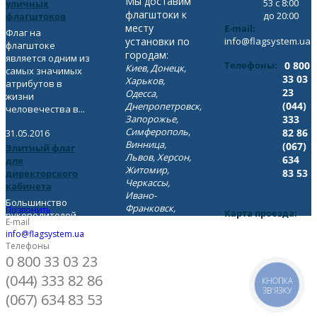
Мы доставим
53 с 8:00
уличных
флагштоки к
до 20:00
флагштоков
месту
E-mail:
Флаг на
установки по
info@flagsystem.ua
флагштоке
городам:
является одним из
Телефоны:
0 800
Киев, Донецк,
самых значимых
33 03
Харьков,
атрибутов в
23
Одесса,
жизни
(044)
Днепропетровск,
человечества в...
Запорожье,
333
Симферополь,
82 86
31.05.2016
Винница,
(067)
Элитный флаг
Львов, Херсон,
634
для
Житомир,
83 53
директорского
Черкассы,
кабинета
Ивано-
Большинство
Франковск,
Позвонить
Карта проезда:
руководителей
Луганск, Луцк,
E-mail
Показать на карте
компаний
Николаев,
info@flagsystem.ua
интересуются
Телефоны
Сумы,
следующим
0 800 33 03 23
Полтава,
вопросом: «можно
Ровно,
(044) 333 82 86
ли...
КНОПКА
Хмельницкий,
ЗВ'ЯЗКУ
(067) 634 83 53
Тернополь,
Чернигов,