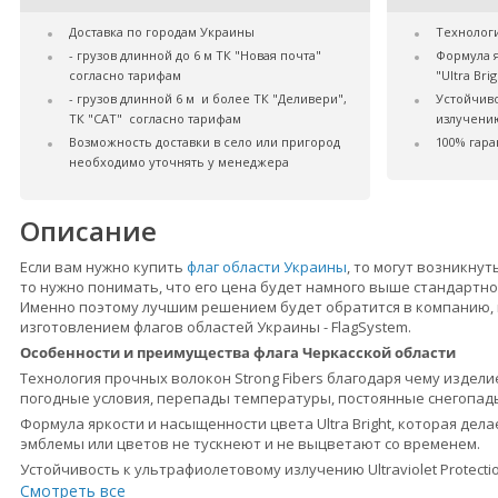
Доставка по городам Украины
Технологи
- грузов длинной до 6 м ТК "Новая почта"
Формула 
согласно тарифам
"Ultra Brig
- грузов длинной 6 м и более ТК "Деливери",
Устойчив
ТК "САТ" согласно тарифам
излучению
Возможность доставки в село или пригород
100% гара
необходимо уточнять у менеджера
Описание
Если вам нужно купить
флаг области Украины
, то могут возникнут
то нужно понимать, что его цена будет намного выше стандартно
Именно поэтому лучшим решением будет обратится в компанию,
изготовлением флагов областей Украины - FlagSystem.
Особенности и преимущества флага Черкасской области
Технология прочных волокон Strong Fibers благодаря чему изде
погодные условия, перепады температуры, постоянные снегопад
Формула яркости и насыщенности цвета Ultra Bright, которая дел
эмблемы или цветов не тускнеют и не выцветают со временем.
Устойчивость к ультрафиолетовому излучению Ultraviolet Protect
компании могут использоваться в течение многих лет.
Смотреть все