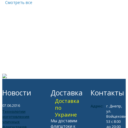
Смотреть все
Новости
Доставка
Контакты
Доставка
07.06.2016
Адрес:
г. Днепр,
по
ул.
Технологии
Украине
Войцехович
изготовления
Мы доставим
53 с 8:00
уличных
флагштоки к
до 20:00
флагштоков