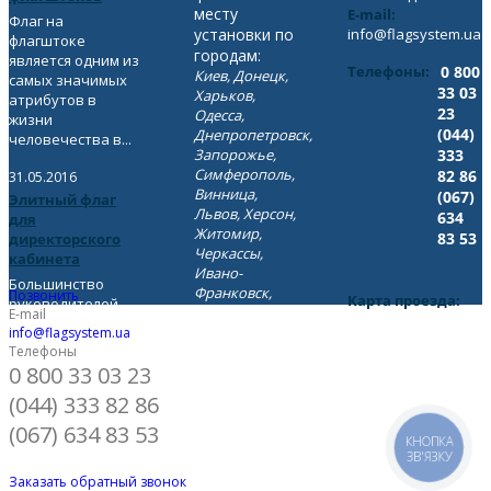
месту
E-mail:
Флаг на
установки по
info@flagsystem.ua
флагштоке
городам:
является одним из
Телефоны:
0 800
Киев, Донецк,
самых значимых
33 03
Харьков,
атрибутов в
23
Одесса,
жизни
(044)
Днепропетровск,
человечества в...
Запорожье,
333
Симферополь,
82 86
31.05.2016
Винница,
(067)
Элитный флаг
Львов, Херсон,
634
для
Житомир,
83 53
директорского
Черкассы,
кабинета
Ивано-
Большинство
Франковск,
Позвонить
Карта проезда:
руководителей
Луганск, Луцк,
E-mail
Показать на карте
компаний
Николаев,
info@flagsystem.ua
интересуются
Телефоны
Сумы,
следующим
0 800 33 03 23
Полтава,
вопросом: «можно
Ровно,
(044) 333 82 86
ли...
Хмельницкий,
(067) 634 83 53
Тернополь,
КНОПКА
Чернигов,
ЗВ'ЯЗКУ
Черновцы,
Заказать обратный звонок
Ужгород,