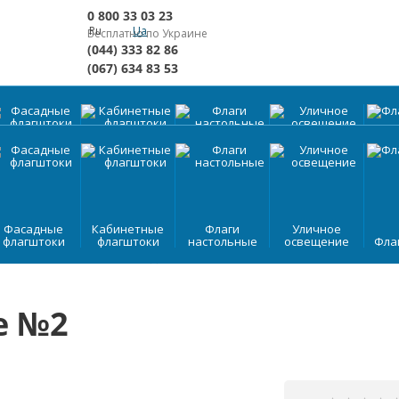
0 800 33 03 23
Ru
Ua
Бесплатно по Украине
(044) 333 82 86
(067) 634 83 53
0 800 33 03 23
Новости
Показать на карте
Фасадные
Кабинетные
Флаги
Уличное
флагштоки
флагштоки
настольные
освещение
Флаг
Фасадные
Кабинетные
Флаги
Уличное
флагштоки
флагштоки
настольные
освещение
Флаг
РТФОЛИО
ВИДЕО
КЛИЕНТЫ
е №2