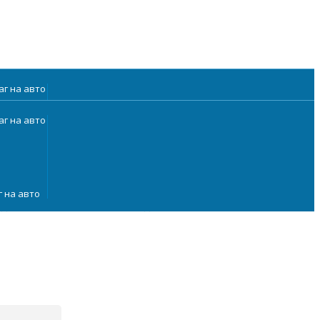
Написать нам
ОБРАТНЫЙ ЗВОНОК
 на авто
 на авто
ДОСТАВКА
ВАШИ ИДЕИ
КОНТАКТЫ