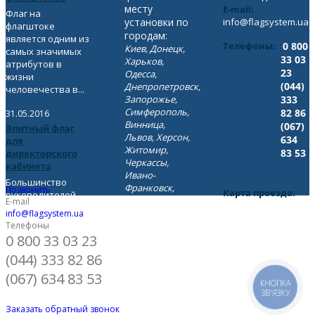
месту
E-mail:
Флаг на
установки по
info@flagsystem.ua
флагштоке
городам:
является одним из
Телефоны:
0 800
Киев, Донецк,
самых значимых
33 03
Харьков,
атрибутов в
23
Одесса,
жизни
(044)
Днепропетровск,
человечества в...
Запорожье,
333
Симферополь,
82 86
31.05.2016
Винница,
(067)
Элитный флаг
Львов, Херсон,
634
для
Житомир,
83 53
директорского
Черкассы,
кабинета
Ивано-
Большинство
Франковск,
Позвонить
Карта проезда:
руководителей
Луганск, Луцк,
E-mail
Показать на карте
компаний
Николаев,
info@flagsystem.ua
интересуются
Телефоны
Сумы,
следующим
0 800 33 03 23
Полтава,
вопросом: «можно
Ровно,
(044) 333 82 86
ли...
Хмельницкий,
(067) 634 83 53
Тернополь,
КНОПКА
Чернигов,
ЗВ'ЯЗКУ
Черновцы,
Заказать обратный звонок
Ужгород,