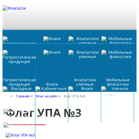
Патриотическая
Флагштоки
Мобильные
продукция
Флаги
уличные
флагштоки
Написать нам
Патриотическая
Флагштоки
Мобильные
продукция
Флаги
уличные
флагштоки
ОБРАТНЫЙ ЗВОНОК
FLAGSYSTEM
ПРОДУКЦИЯ
ПОРТФОЛИО
ВИДЕО
КЛИЕНТЫ
ДОСТАВКА
ВАШИ
КОНТАКТ
ИДЕИ
Главная
/
Флаг на авто
/
Флаг УПА №3
Фасадные
Кабинетные
Флаги
Уличное
флагштоки
флагштоки
настольные
освещение
Флаг УПА №3
Фасадные
Кабинетные
Флаги
Уличное
флагштоки
флагштоки
настольные
освещение