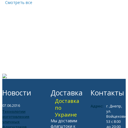
Смотреть все
Новости
Доставка
Контакты
Доставка
07.06.2016
Адрес:
г. Днепр,
по
ул.
Технологии
Украине
Войцехович
изготовления
Мы доставим
53 с 8:00
уличных
флагштоки к
до 20:00
флагштоков